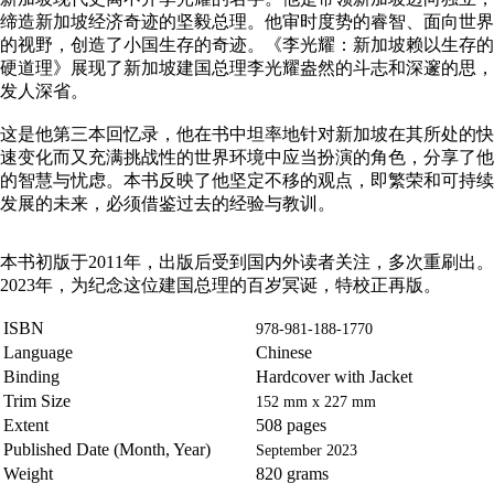
缔造新加坡经济奇迹的坚毅总理。他审时度势的睿智、面向世界
的视野，创造了小国生存的奇迹。《李光耀：新加坡赖以生存的
硬道理》展现了新加坡建国总理李光耀盎然的斗志和深邃的思，
发人深省。
这是他第三本回忆录，他在书中坦率地针对新加坡在其所处的快
速变化而又充满挑战性的世界环境中应当扮演的角色，分享了他
的智慧与忧虑。本书反映了他坚定不移的观点，即繁荣和可持续
发展的未来，必须借鉴过去的经验与教训。
本书初版于2011年，出版后受到国内外读者关注，多次重刷出。
2023年，为纪念这位建国总理的百岁冥诞，特校正再版。
ISBN
978-981-188-1770
Language
Chinese
Binding
Hardcover with Jacket
Trim Size
152 mm x 227 mm
Extent
508 pages
Published Date (Month, Year)
September 2023
Weight
820 grams