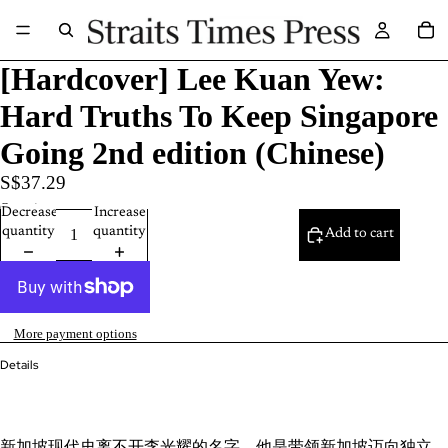
[Hardcover] Lee Kuan Yew:
Hard Truths To Keep Singapore
Going 2nd edition (Chinese)
S$37.29
Quantity
Decrease
Increase
quantity
quantity
Add to cart
More payment options
Details
新加坡现代史离不开李光耀的名字。他是带领新加坡迈向独立，